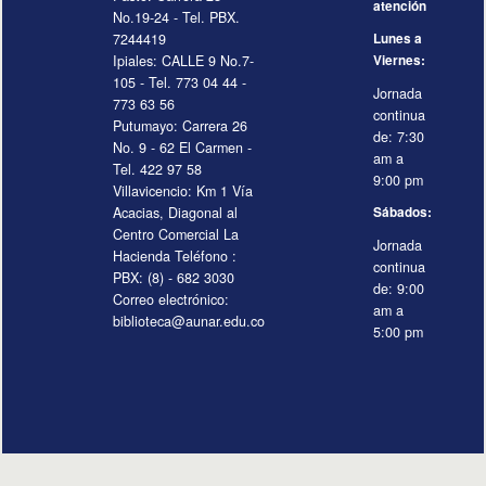
atención
No.19-24 - Tel. PBX.
7244419
Lunes a
Ipiales: CALLE 9 No.7-
Viernes:
105 - Tel. 773 04 44 -
Jornada
773 63 56
continua
Putumayo: Carrera 26
de: 7:30
No. 9 - 62 El Carmen -
am a
Tel. 422 97 58
9:00 pm
Villavicencio: Km 1 Vía
Acacias, Diagonal al
Sábados:
Centro Comercial La
Jornada
Hacienda Teléfono :
continua
PBX: (8) - 682 3030
de: 9:00
Correo electrónico:
am a
biblioteca@aunar.edu.co
5:00 pm