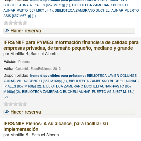
BUCHELI AUNAR-IPIALES [657 M671g] (1), BIBLIOTECA ZAMBRANO BUCHELI
AUNAR-PASTO [657 M671g] (1), BIBLIOTECA ZAMBRANO BUCHELI AUNAR-PUERTO
ASIS [657 M671g] (1).
Hacer reserva
IFRS/NIIF para PYMES Información financiera de calidad para
empresas privadas, de tamaño pequeño, mediano y grande
por
Mantilla B.,Samuel Alberto.
Edición:
Primera
Editor:
Colombia EcoeEdiciones 2013
Disponibilidad:
Ítems disponibles para préstamo:
BIBLIOTECA JAVIER COLUNGE
AUNAR-VILLAVICENCIO [657 M168p] (1), BIBLIOTECA ZAMBRANO BUCHELI AUNAR-
IPIALES [657 M168p] (2), BIBLIOTECA ZAMBRANO BUCHELI AUNAR-PASTO [657
M168p] (2), BIBLIOTECA ZAMBRANO BUCHELI AUNAR-PUERTO ASIS [657 M168p]
(2).
Hacer reserva
IFRS/NIIF Plenos: A su alcance, para facilitar su
implementación
por
Mantilla B., Samuel Alberto.