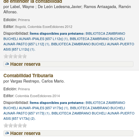
de entender la contabilidad
por
Label, Wayne ; De León Ledesma,Javier; Ramos Arriaagada, Ramón
Alfonso.
Edición:
Primera
Editor:
Bogotá, Colombia EcoeEdiciones 2012
Disponibilidad:
Ítems disponibles para préstamo:
BIBLIOTECA ZAMBRANO
BUCHELI AUNAR-IPIALES [657 L112c] (1), BIBLIOTECA ZAMBRANO BUCHELI
AUNAR-PASTO [657 L112] (1), BIBLIOTECA ZAMBRANO BUCHELI AUNAR-PUERTO
ASIS [657 L112c] (1).
Hacer reserva
Contabilidad Tributaria
por
Vargas Restrepo, Carlos Mario.
Edición:
Primera
Editor:
Colombia EcoeEdiciones 2014
Disponibilidad:
Ítems disponibles para préstamo:
BIBLIOTECA ZAMBRANO
BUCHELI AUNAR-IPIALES [657 V173c] (1), BIBLIOTECA ZAMBRANO BUCHELI
AUNAR-PASTO [657 V173] (1), BIBLIOTECA ZAMBRANO BUCHELI AUNAR-PUERTO
ASIS [657 V173c] (2).
Hacer reserva