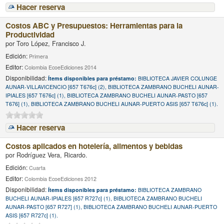
Hacer reserva
Costos ABC y Presupuestos: Herramientas para la
Productividad
por
Toro López, Francisco J.
Edición:
Primera
Editor:
Colombia EcoeEdiciones 2014
Disponibilidad:
Ítems disponibles para préstamo:
BIBLIOTECA JAVIER COLUNGE
AUNAR-VILLAVICENCIO [657 T676c] (2), BIBLIOTECA ZAMBRANO BUCHELI AUNAR-
IPIALES [657 T676c] (1), BIBLIOTECA ZAMBRANO BUCHELI AUNAR-PASTO [657
T676] (1), BIBLIOTECA ZAMBRANO BUCHELI AUNAR-PUERTO ASIS [657 T676c] (1).
Hacer reserva
Costos aplicados en hotelería, alimentos y bebidas
por
Rodríguez Vera, Ricardo.
Edición:
Cuarta
Editor:
Colombia EcoeEdiciones 2012
Disponibilidad:
Ítems disponibles para préstamo:
BIBLIOTECA ZAMBRANO
BUCHELI AUNAR-IPIALES [657 R727c] (1), BIBLIOTECA ZAMBRANO BUCHELI
AUNAR-PASTO [657 R727] (1), BIBLIOTECA ZAMBRANO BUCHELI AUNAR-PUERTO
ASIS [657 R727c] (1).