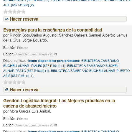
ASIS [657 M168e] (2).
Hacer reserva
Estrategias para la enseñanza de la contabilidad
por
Rincón Soto,Carlos Augusto; Sánchez Cabrera,Samuel Alberto; Lemus
de la Cruz, Jorge Eduardo.
Edición:
Primera
Editor:
Colombia EcoeEdiciones 2013
Disponibilidad:
Ítems disponibles para préstamo:
BIBLIOTECA ZAMBRANO
BUCHELI AUNAR-IPIALES [657 R461e] (1), BIBLIOTECA ZAMBRANO BUCHELI
AUNAR-PASTO [657 R461p] (1), BIBLIOTECA ZAMBRANO BUCHELI AUNAR-PUERTO
ASIS [657 R461e] (1).
Hacer reserva
Gestión Logística Integral: Las Mejores prácticas en la
cadena de abastecimiento
por
Mora García,Luis Aníbal.
Edición:
Primera
Editor:
Colombia EcoeEdiciones 2010
Disponibilidad:
Ítems disponibles para préstamo:
BIBLIOTECA ZAMBRANO