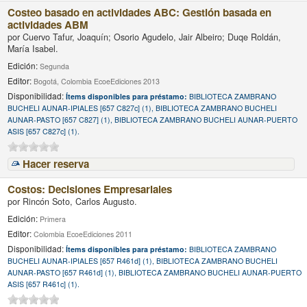
Costeo basado en actividades ABC: Gestión basada en
actividades ABM
por
Cuervo Tafur, Joaquín; Osorio Agudelo, Jair Albeiro; Duqe Roldán,
María Isabel.
Edición:
Segunda
Editor:
Bogotá, Colombia EcoeEdiciones 2013
Disponibilidad:
Ítems disponibles para préstamo:
BIBLIOTECA ZAMBRANO
BUCHELI AUNAR-IPIALES [657 C827c] (1), BIBLIOTECA ZAMBRANO BUCHELI
AUNAR-PASTO [657 C827] (1), BIBLIOTECA ZAMBRANO BUCHELI AUNAR-PUERTO
ASIS [657 C827c] (1).
Hacer reserva
Costos: Decisiones Empresariales
por
Rincón Soto, Carlos Augusto.
Edición:
Primera
Editor:
Colombia EcoeEdiciones 2011
Disponibilidad:
Ítems disponibles para préstamo:
BIBLIOTECA ZAMBRANO
BUCHELI AUNAR-IPIALES [657 R461d] (1), BIBLIOTECA ZAMBRANO BUCHELI
AUNAR-PASTO [657 R461d] (1), BIBLIOTECA ZAMBRANO BUCHELI AUNAR-PUERTO
ASIS [657 R461c] (1).