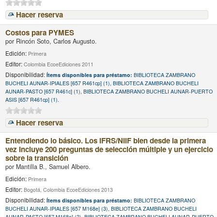
Hacer reserva
Costos para PYMES
por
Rincón Soto, Carlos Augusto.
Edición:
Primera
Editor:
Colombia EcoeEdiciones 2011
Disponibilidad:
Ítems disponibles para préstamo:
BIBLIOTECA ZAMBRANO
BUCHELI AUNAR-IPIALES [657 R461cp] (1), BIBLIOTECA ZAMBRANO BUCHELI
AUNAR-PASTO [657 R461c] (1), BIBLIOTECA ZAMBRANO BUCHELI AUNAR-PUERTO
ASIS [657 R461cp] (1).
Hacer reserva
Entendiendo lo básico. Los IFRS/NIIF bien desde la primera
vez Incluye 200 preguntas de selección múltiple y un ejercicio
sobre la transición
por
Mantilla B., Samuel Albero.
Edición:
Primera
Editor:
Bogotá, Colombia EcoeEdiciones 2013
Disponibilidad:
Ítems disponibles para préstamo:
BIBLIOTECA ZAMBRANO
BUCHELI AUNAR-IPIALES [657 M168e] (3), BIBLIOTECA ZAMBRANO BUCHELI
AUNAR-PASTO [657 M168e] (2), BIBLIOTECA ZAMBRANO BUCHELI AUNAR-PUERTO