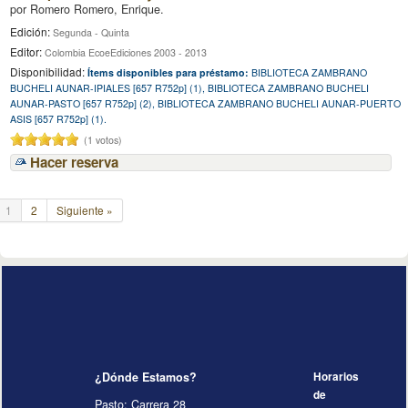
por
Romero Romero, Enrique.
Edición:
Segunda - Quinta
Editor:
Colombia EcoeEdiciones 2003 - 2013
Disponibilidad:
Ítems disponibles para préstamo:
BIBLIOTECA ZAMBRANO
BUCHELI AUNAR-IPIALES [657 R752p] (1), BIBLIOTECA ZAMBRANO BUCHELI
AUNAR-PASTO [657 R752p] (2), BIBLIOTECA ZAMBRANO BUCHELI AUNAR-PUERTO
ASIS [657 R752p] (1).
(1 votos)
Hacer reserva
1
2
Siguiente »
¿Dónde Estamos?
Horarios
de
Pasto: Carrera 28