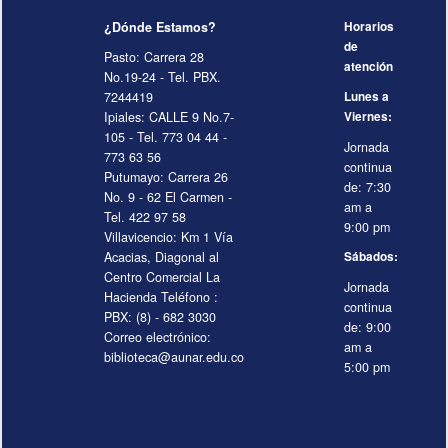
¿Dónde Estamos?
Horarios
de
Pasto: Carrera 28
atención
No.19-24 - Tel. PBX.
7244419
Lunes a
Ipiales: CALLE 9 No.7-
Viernes:
105 - Tel. 773 04 44 -
Jornada
773 63 56
continua
Putumayo: Carrera 26
de: 7:30
No. 9 - 62 El Carmen -
am a
Tel. 422 97 58
9:00 pm
Villavicencio: Km 1 Vía
Acacias, Diagonal al
Sábados:
Centro Comercial La
Jornada
Hacienda Teléfono :
continua
PBX: (8) - 682 3030
de: 9:00
Correo electrónico:
am a
biblioteca@aunar.edu.co
5:00 pm