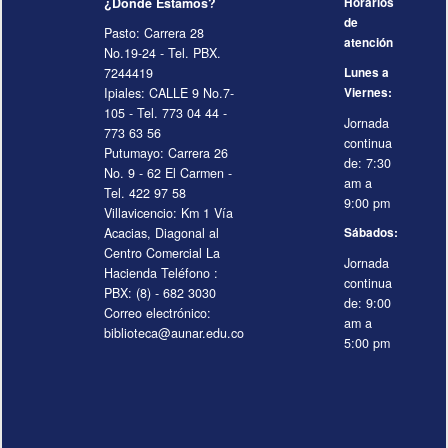
¿Dónde Estamos?
Horarios
de
Pasto: Carrera 28
atención
No.19-24 - Tel. PBX.
7244419
Lunes a
Ipiales: CALLE 9 No.7-
Viernes:
105 - Tel. 773 04 44 -
Jornada
773 63 56
continua
Putumayo: Carrera 26
de: 7:30
No. 9 - 62 El Carmen -
am a
Tel. 422 97 58
9:00 pm
Villavicencio: Km 1 Vía
Acacias, Diagonal al
Sábados:
Centro Comercial La
Jornada
Hacienda Teléfono :
continua
PBX: (8) - 682 3030
de: 9:00
Correo electrónico:
am a
biblioteca@aunar.edu.co
5:00 pm