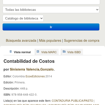
Ir
Búsqueda avanzada
Más populares
Sugerencias de compra
Vista normal
Vista MARC
Vista ISBD
Contabilidad de Costos
por
Sinisterra Valencia,Gonzalo
.
Editor:
Colombia
EcoeEdiciones
2014
Edición:
Primera
.
Descripción:
448 p
.
ISBN:
978-958-648-422-0.
Lista(s) en las que aparece este ítem:
CONTADURIA PUBLICA/PASTO
|