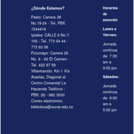
¿Dónde Estamos?
Horarios
de
Pasto: Carrera 28
atención
No.19-24 - Tel. PBX.
7244419
Lunes a
Ipiales: CALLE 9 No.7-
Viernes:
105 - Tel. 773 04 44 -
Jornada
773 63 56
continua
Putumayo: Carrera 26
de: 7:30
No. 9 - 62 El Carmen -
am a
Tel. 422 97 58
9:00 pm
Villavicencio: Km 1 Vía
Acacias, Diagonal al
Sábados:
Centro Comercial La
Jornada
Hacienda Teléfono :
continua
PBX: (8) - 682 3030
de: 9:00
Correo electrónico:
am a
biblioteca@aunar.edu.co
5:00 pm