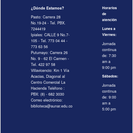
¿Dónde Estamos?
Horarios
de
Pasto: Carrera 28
atención
No.19-24 - Tel. PBX.
7244419
Lunes a
Ipiales: CALLE 9 No.7-
Viernes:
105 - Tel. 773 04 44 -
Jornada
773 63 56
continua
Putumayo: Carrera 26
de: 7:30
No. 9 - 62 El Carmen -
am a
Tel. 422 97 58
9:00 pm
Villavicencio: Km 1 Vía
Acacias, Diagonal al
Sábados:
Centro Comercial La
Jornada
Hacienda Teléfono :
continua
PBX: (8) - 682 3030
de: 9:00
Correo electrónico:
am a
biblioteca@aunar.edu.co
5:00 pm