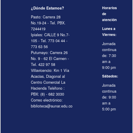
¿Dónde Estamos?
Horarios
de
Pasto: Carrera 28
atención
No.19-24 - Tel. PBX.
7244419
Lunes a
Ipiales: CALLE 9 No.7-
Viernes:
105 - Tel. 773 04 44 -
Jornada
773 63 56
continua
Putumayo: Carrera 26
de: 7:30
No. 9 - 62 El Carmen -
am a
Tel. 422 97 58
9:00 pm
Villavicencio: Km 1 Vía
Acacias, Diagonal al
Sábados:
Centro Comercial La
Jornada
Hacienda Teléfono :
continua
PBX: (8) - 682 3030
de: 9:00
Correo electrónico:
am a
biblioteca@aunar.edu.co
5:00 pm