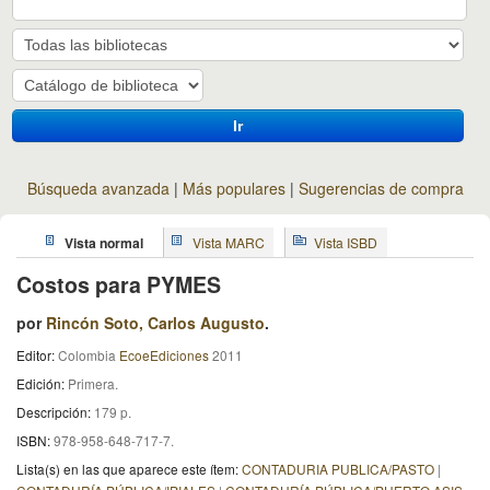
Ir
Búsqueda avanzada
Más populares
Sugerencias de compra
Vista normal
Vista MARC
Vista ISBD
Costos para PYMES
por
Rincón Soto, Carlos Augusto
.
Editor:
Colombia
EcoeEdiciones
2011
Edición:
Primera
.
Descripción:
179 p
.
ISBN:
978-958-648-717-7.
Lista(s) en las que aparece este ítem:
CONTADURIA PUBLICA/PASTO
|