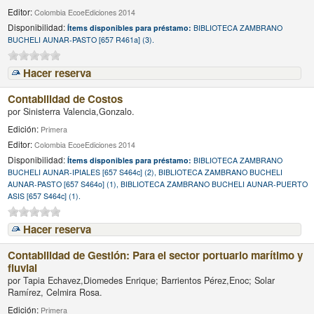
Editor:
Colombia EcoeEdiciones 2014
Disponibilidad:
Ítems disponibles para préstamo:
BIBLIOTECA ZAMBRANO
BUCHELI AUNAR-PASTO [657 R461a] (3).
Hacer reserva
Contabilidad de Costos
por
Sinisterra Valencia,Gonzalo.
Edición:
Primera
Editor:
Colombia EcoeEdiciones 2014
Disponibilidad:
Ítems disponibles para préstamo:
BIBLIOTECA ZAMBRANO
BUCHELI AUNAR-IPIALES [657 S464c] (2), BIBLIOTECA ZAMBRANO BUCHELI
AUNAR-PASTO [657 S464o] (1), BIBLIOTECA ZAMBRANO BUCHELI AUNAR-PUERTO
ASIS [657 S464c] (1).
Hacer reserva
Contabilidad de Gestión: Para el sector portuario marítimo y
fluvial
por
Tapia Echavez,Diomedes Enrique; Barrientos Pérez,Enoc; Solar
Ramírez, Celmira Rosa.
Edición:
Primera