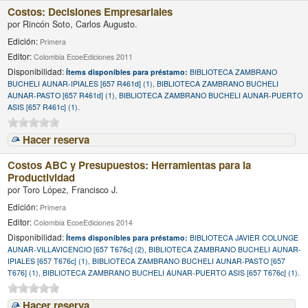
Costos: Decisiones Empresariales
por
Rincón Soto, Carlos Augusto.
Edición:
Primera
Editor:
Colombia EcoeEdiciones 2011
Disponibilidad:
Ítems disponibles para préstamo:
BIBLIOTECA ZAMBRANO
BUCHELI AUNAR-IPIALES [657 R461d] (1), BIBLIOTECA ZAMBRANO BUCHELI
AUNAR-PASTO [657 R461d] (1), BIBLIOTECA ZAMBRANO BUCHELI AUNAR-PUERTO
ASIS [657 R461c] (1).
Hacer reserva
Costos ABC y Presupuestos: Herramientas para la
Productividad
por
Toro López, Francisco J.
Edición:
Primera
Editor:
Colombia EcoeEdiciones 2014
Disponibilidad:
Ítems disponibles para préstamo:
BIBLIOTECA JAVIER COLUNGE
AUNAR-VILLAVICENCIO [657 T676c] (2), BIBLIOTECA ZAMBRANO BUCHELI AUNAR-
IPIALES [657 T676c] (1), BIBLIOTECA ZAMBRANO BUCHELI AUNAR-PASTO [657
T676] (1), BIBLIOTECA ZAMBRANO BUCHELI AUNAR-PUERTO ASIS [657 T676c] (1).
Hacer reserva