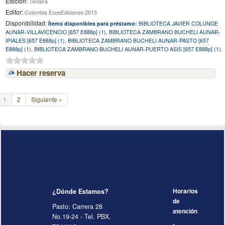
Edición:
Tercera
Editor:
Colombia EcoeEdiciones 2013
Disponibilidad:
Ítems disponibles para préstamo:
BIBLIOTECA JAVIER COLUNGE
AUNAR-VILLAVICENCIO [657 E888p] (1), BIBLIOTECA ZAMBRANO BUCHELI AUNAR-
IPIALES [657 E888p] (1), BIBLIOTECA ZAMBRANO BUCHELI AUNAR-PASTO [657
E888p] (1), BIBLIOTECA ZAMBRANO BUCHELI AUNAR-PUERTO ASIS [657 E888p] (1).
Hacer reserva
1
2
Siguiente »
¿Dónde Estamos?
Horarios
de
Pasto: Carrera 28
atención
No.19-24 - Tel. PBX.