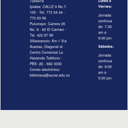
7244419
Lunes a
Ipiales: CALLE 9 No.7-
Viernes:
105 - Tel. 773 04 44 -
Jornada
773 63 56
continua
Putumayo: Carrera 26
de: 7:30
No. 9 - 62 El Carmen -
am a
Tel. 422 97 58
9:00 pm
Villavicencio: Km 1 Vía
Acacias, Diagonal al
Sábados:
Centro Comercial La
Jornada
Hacienda Teléfono :
continua
PBX: (8) - 682 3030
de: 9:00
Correo electrónico:
am a
biblioteca@aunar.edu.co
5:00 pm