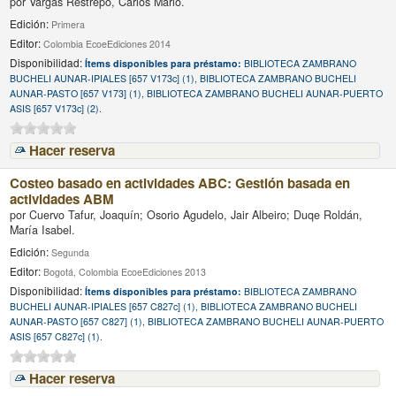
por
Vargas Restrepo, Carlos Mario.
Edición:
Primera
Editor:
Colombia EcoeEdiciones 2014
Disponibilidad:
Ítems disponibles para préstamo:
BIBLIOTECA ZAMBRANO
BUCHELI AUNAR-IPIALES [657 V173c] (1), BIBLIOTECA ZAMBRANO BUCHELI
AUNAR-PASTO [657 V173] (1), BIBLIOTECA ZAMBRANO BUCHELI AUNAR-PUERTO
ASIS [657 V173c] (2).
Hacer reserva
Costeo basado en actividades ABC: Gestión basada en
actividades ABM
por
Cuervo Tafur, Joaquín; Osorio Agudelo, Jair Albeiro; Duqe Roldán,
María Isabel.
Edición:
Segunda
Editor:
Bogotá, Colombia EcoeEdiciones 2013
Disponibilidad:
Ítems disponibles para préstamo:
BIBLIOTECA ZAMBRANO
BUCHELI AUNAR-IPIALES [657 C827c] (1), BIBLIOTECA ZAMBRANO BUCHELI
AUNAR-PASTO [657 C827] (1), BIBLIOTECA ZAMBRANO BUCHELI AUNAR-PUERTO
ASIS [657 C827c] (1).
Hacer reserva