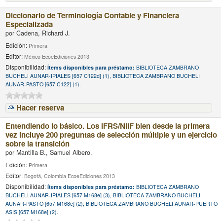
Diccionario de Terminología Contable y Financiera
Especializada
por
Cadena, Richard J.
Edición:
Primera
Editor:
México EcoeEdiciones 2013
Disponibilidad:
Ítems disponibles para préstamo:
BIBLIOTECA ZAMBRANO
BUCHELI AUNAR-IPIALES [657 C122d] (1), BIBLIOTECA ZAMBRANO BUCHELI
AUNAR-PASTO [657 C122] (1).
Hacer reserva
Entendiendo lo básico. Los IFRS/NIIF bien desde la primera
vez Incluye 200 preguntas de selección múltiple y un ejercicio
sobre la transición
por
Mantilla B., Samuel Albero.
Edición:
Primera
Editor:
Bogotá, Colombia EcoeEdiciones 2013
Disponibilidad:
Ítems disponibles para préstamo:
BIBLIOTECA ZAMBRANO
BUCHELI AUNAR-IPIALES [657 M168e] (3), BIBLIOTECA ZAMBRANO BUCHELI
AUNAR-PASTO [657 M168e] (2), BIBLIOTECA ZAMBRANO BUCHELI AUNAR-PUERTO
ASIS [657 M168e] (2).