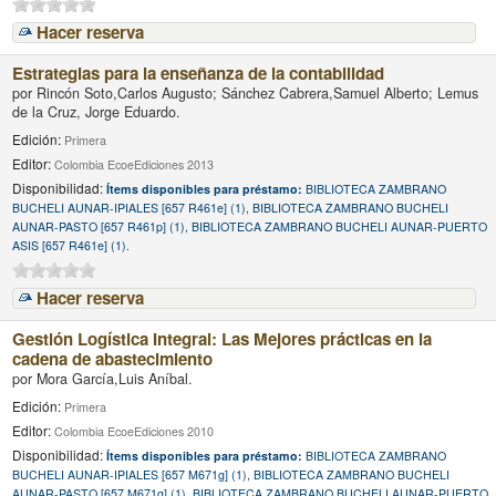
Hacer reserva
Estrategias para la enseñanza de la contabilidad
por
Rincón Soto,Carlos Augusto; Sánchez Cabrera,Samuel Alberto; Lemus
de la Cruz, Jorge Eduardo.
Edición:
Primera
Editor:
Colombia EcoeEdiciones 2013
Disponibilidad:
Ítems disponibles para préstamo:
BIBLIOTECA ZAMBRANO
BUCHELI AUNAR-IPIALES [657 R461e] (1), BIBLIOTECA ZAMBRANO BUCHELI
AUNAR-PASTO [657 R461p] (1), BIBLIOTECA ZAMBRANO BUCHELI AUNAR-PUERTO
ASIS [657 R461e] (1).
Hacer reserva
Gestión Logística Integral: Las Mejores prácticas en la
cadena de abastecimiento
por
Mora García,Luis Aníbal.
Edición:
Primera
Editor:
Colombia EcoeEdiciones 2010
Disponibilidad:
Ítems disponibles para préstamo:
BIBLIOTECA ZAMBRANO
BUCHELI AUNAR-IPIALES [657 M671g] (1), BIBLIOTECA ZAMBRANO BUCHELI
AUNAR-PASTO [657 M671g] (1), BIBLIOTECA ZAMBRANO BUCHELI AUNAR-PUERTO