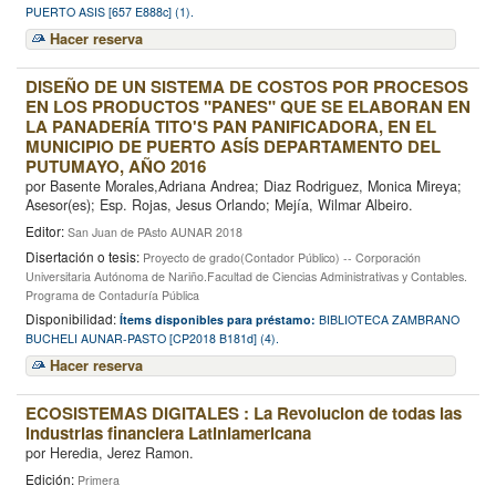
PUERTO ASIS [657 E888c] (1).
Hacer reserva
DISEÑO DE UN SISTEMA DE COSTOS POR PROCESOS
EN LOS PRODUCTOS "PANES" QUE SE ELABORAN EN
LA PANADERÍA TITO'S PAN PANIFICADORA, EN EL
MUNICIPIO DE PUERTO ASÍS DEPARTAMENTO DEL
PUTUMAYO, AÑO 2016
por
Basente Morales,Adriana Andrea; Diaz Rodriguez, Monica Mireya;
Asesor(es); Esp. Rojas, Jesus Orlando; Mejía, Wilmar Albeiro.
Editor:
San Juan de PAsto AUNAR 2018
Disertación o tesis:
Proyecto de grado(Contador Público) -- Corporación
Universitaria Autónoma de Nariño.Facultad de Ciencias Administrativas y Contables.
Programa de Contaduría Pública
Disponibilidad:
Ítems disponibles para préstamo:
BIBLIOTECA ZAMBRANO
BUCHELI AUNAR-PASTO [CP2018 B181d] (4).
Hacer reserva
ECOSISTEMAS DIGITALES : La Revolucion de todas las
industrias financiera Latiniamericana
por
Heredia, Jerez Ramon.
Edición:
Primera