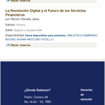
Hacer reserva
La Revolución Digital y el Futuro de los Servicios
Financieros
por
Ramón Heredia Jerez.
Edición:
Primera
Editor:
Bogotá La Equidad 2006
Disponibilidad:
Ítems disponibles para préstamo:
BIBLIOTECA ZAMBRANO
BUCHELI AUNAR-PASTO [657 H272L] (1).
Hacer reserva
¿Dónde Estamos?
Horarios
de
Pasto: Carrera 28
atención
No.19-24 - Tel. PBX.