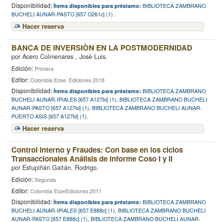
Disponibilidad:
Ítems disponibles para préstamo:
BIBLIOTECA ZAMBRANO
BUCHELI AUNAR-PASTO [657 O261c] (1).
Hacer reserva
BANCA DE INVERSIÒN EN LA POSTMODERNIDAD
por
Acero Colmenares , Josè Luis.
Edición:
Primera
Editor:
Colombia Ecoe. Ediciones 2018
Disponibilidad:
Ítems disponibles para préstamo:
BIBLIOTECA ZAMBRANO
BUCHELI AUNAR-IPIALES [657 A127bi] (1), BIBLIOTECA ZAMBRANO BUCHELI
AUNAR-PASTO [657 A127bi] (1), BIBLIOTECA ZAMBRANO BUCHELI AUNAR-
PUERTO ASIS [657 A127bi] (1).
Hacer reserva
Control Interno y Fraudes: Con base en los ciclos
Transaccionales Análisis de informe Coso I y II
por
Estupiñán Gaitán, Rodrigo.
Edición:
Segunda
Editor:
Colombia EcoeEdiciones 2011
Disponibilidad:
Ítems disponibles para préstamo:
BIBLIOTECA ZAMBRANO
BUCHELI AUNAR-IPIALES [657 E888c] (1), BIBLIOTECA ZAMBRANO BUCHELI
AUNAR-PASTO [657 E888c] (1), BIBLIOTECA ZAMBRANO BUCHELI AUNAR-