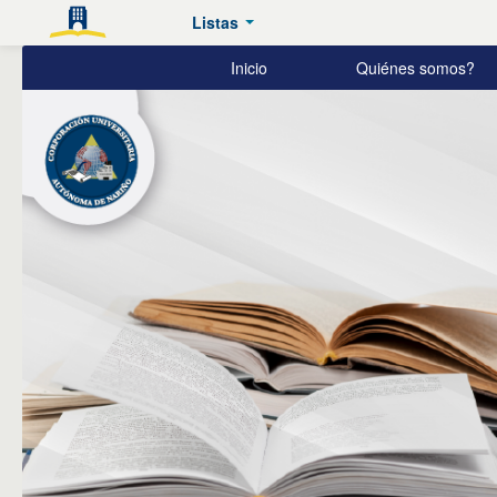
Listas
Biblioteca
Inicio
Quiénes somos?
Zambrano
Bucheli
AUNAR