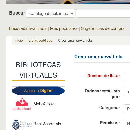
Buscar
Búsqueda avanzada
Más populares
Sugerencias de compra
Inicio
›
Listas públicas
›
Crear una nueva lista
Crear una nueva lista
BIBLIOTECAS
VIRTUALES
Nombre de lista:
Ordenar esta lista
por:
AlphaCloud
Categoría:
Una plataforma y
Permisos:
Real Academia
solución tecnológica de