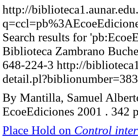
http://biblioteca1.aunar.ed
q=ccl=pb%3AEcoeEdicion
Search results for 'pb:Ecoe
Biblioteca Zambrano Buc
648-224-3
http://bibliotec
detail.pl?biblionumber=38
By Mantilla, Samuel Alber
EcoeEdiciones 2001 . 342 
Place Hold on
Control inte