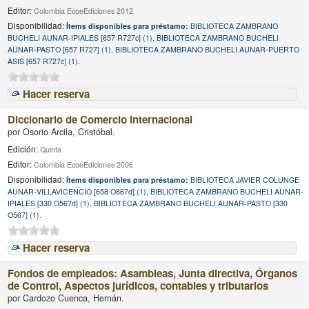
Editor:
Colombia EcoeEdiciones 2012
Disponibilidad:
Ítems disponibles para préstamo:
BIBLIOTECA ZAMBRANO
BUCHELI AUNAR-IPIALES [657 R727c] (1), BIBLIOTECA ZAMBRANO BUCHELI
AUNAR-PASTO [657 R727] (1), BIBLIOTECA ZAMBRANO BUCHELI AUNAR-PUERTO
ASIS [657 R727c] (1).
Hacer reserva
Diccionario de Comercio Internacional
por
Osorio Arcila, Cristóbal.
Edición:
Quinta
Editor:
Colombia EcoeEdiciones 2006
Disponibilidad:
Ítems disponibles para préstamo:
BIBLIOTECA JAVIER COLUNGE
AUNAR-VILLAVICENCIO [658 O867d] (1), BIBLIOTECA ZAMBRANO BUCHELI AUNAR-
IPIALES [330 O567d] (1), BIBLIOTECA ZAMBRANO BUCHELI AUNAR-PASTO [330
O567] (1).
Hacer reserva
Fondos de empleados: Asambleas, Junta directiva, Órganos
de Control, Aspectos jurídicos, contables y tributarios
por
Cardozo Cuenca, Hernán.