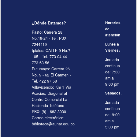
¿Dónde Estamos?
Horarios
de
Pasto: Carrera 28
atención
No.19-24 - Tel. PBX.
7244419
Lunes a
Ipiales: CALLE 9 No.7-
Viernes:
105 - Tel. 773 04 44 -
Jornada
773 63 56
continua
Putumayo: Carrera 26
de: 7:30
No. 9 - 62 El Carmen -
am a
Tel. 422 97 58
9:00 pm
Villavicencio: Km 1 Vía
Acacias, Diagonal al
Sábados:
Centro Comercial La
Jornada
Hacienda Teléfono :
continua
PBX: (8) - 682 3030
de: 9:00
Correo electrónico:
am a
biblioteca@aunar.edu.co
5:00 pm