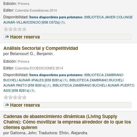
Edición:
Primera
Editor:
Colombia Ecoediciones 2014
Disponibilidad:
Ítems disponibles para préstamo:
BIBLIOTECA JAVIER COLUNGE
AUNAR-VILLAVICENCIO [658 C672a] (1).
Hacer reserva
Análisis Sectorial y Competitividad
por
Betancourt G., Benjamin.
Edición:
Primera
Editor:
Colombia ECOEDICIONES 2014
Disponibilidad:
Ítems disponibles para préstamo:
BIBLIOTECA ZAMBRANO
BUCHELI AUNAR-IPIALES [658 B281a] (1), BIBLIOTECA ZAMBRANO BUCHELI
AUNAR-PASTO [658 B281a] (1), BIBLIOTECA ZAMBRANO BUCHELI AUNAR-PUERTO
ASIS [658 B281a] (1).
Hacer reserva
Cadenas de abastecimiento dinámicas (Living Supply
Chains): Cómo movilizar la empresa alrededor de lo que los
clientes quieren
por
Gattorna, John; Traductora: Efrón, Alejandra.