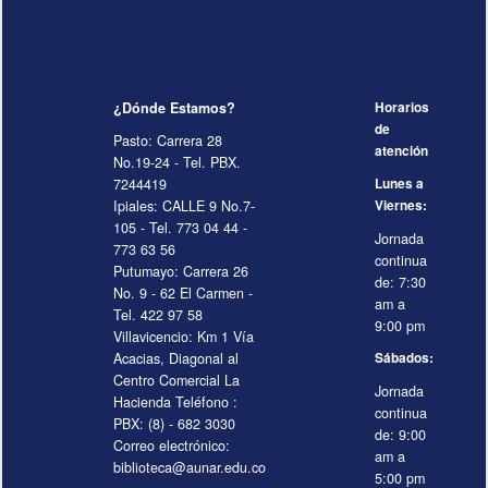
¿Dónde Estamos?
Horarios
de
Pasto: Carrera 28
atención
No.19-24 - Tel. PBX.
7244419
Lunes a
Ipiales: CALLE 9 No.7-
Viernes:
105 - Tel. 773 04 44 -
Jornada
773 63 56
continua
Putumayo: Carrera 26
de: 7:30
No. 9 - 62 El Carmen -
am a
Tel. 422 97 58
9:00 pm
Villavicencio: Km 1 Vía
Acacias, Diagonal al
Sábados:
Centro Comercial La
Jornada
Hacienda Teléfono :
continua
PBX: (8) - 682 3030
de: 9:00
Correo electrónico:
am a
biblioteca@aunar.edu.co
5:00 pm