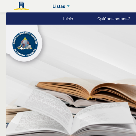
Listas
Biblioteca
Inicio
Quiénes somos?
Zambrano
Bucheli
AUNAR