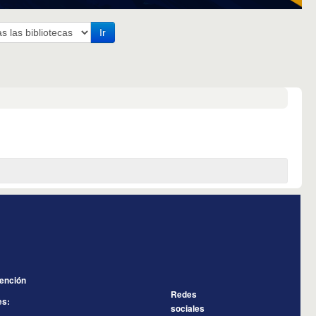
Ir
tención
Redes
es:
sociales