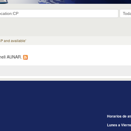
P and available'
ucheli AUNAR.
Horarios de a
Lunes a Viern