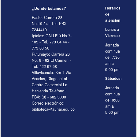
¿Dónde Estamos?
Horarios
de
Pasto: Carrera 28
atención
No.19-24 - Tel. PBX.
7244419
Lunes a
Ipiales: CALLE 9 No.7-
Viernes:
105 - Tel. 773 04 44 -
Jornada
773 63 56
continua
Putumayo: Carrera 26
de: 7:30
No. 9 - 62 El Carmen -
am a
Tel. 422 97 58
9:00 pm
Villavicencio: Km 1 Vía
Acacias, Diagonal al
Sábados:
Centro Comercial La
Jornada
Hacienda Teléfono :
continua
PBX: (8) - 682 3030
de: 9:00
Correo electrónico:
am a
biblioteca@aunar.edu.co
5:00 pm