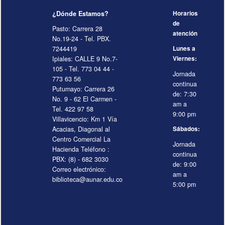
¿Dónde Estamos?
Horarios
de
Pasto: Carrera 28
atención
No.19-24 - Tel. PBX.
7244419
Lunes a
Ipiales: CALLE 9 No.7-
Viernes:
105 - Tel. 773 04 44 -
Jornada
773 63 56
continua
Putumayo: Carrera 26
de: 7:30
No. 9 - 62 El Carmen -
am a
Tel. 422 97 58
9:00 pm
Villavicencio: Km 1 Vía
Acacias, Diagonal al
Sábados:
Centro Comercial La
Jornada
Hacienda Teléfono :
continua
PBX: (8) - 682 3030
de: 9:00
Correo electrónico:
am a
biblioteca@aunar.edu.co
5:00 pm