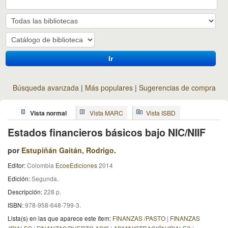
Ir
Búsqueda avanzada
Más populares
Sugerencias de compra
Vista normal
Vista MARC
Vista ISBD
Estados financieros básicos bajo NIC/NIIF
por
Estupiñán Gaitán, Rodrigo
.
Editor:
Colombia
EcoeEdiciones
2014
Edición:
Segunda
.
Descripción:
228 p
.
ISBN:
978-958-648-799-3.
Lista(s) en las que aparece este ítem:
FINANZAS /PASTO
|
FINANZAS