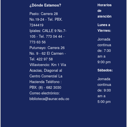
¿Dónde Estamos?
Horarios
de
Pasto: Carrera 28
atención
No.19-24 - Tel. PBX.
7244419
Lunes a
Ipiales: CALLE 9 No.7-
Viernes:
105 - Tel. 773 04 44 -
Jornada
773 63 56
continua
Putumayo: Carrera 26
de: 7:30
No. 9 - 62 El Carmen -
am a
Tel. 422 97 58
9:00 pm
Villavicencio: Km 1 Vía
Acacias, Diagonal al
Sábados:
Centro Comercial La
Jornada
Hacienda Teléfono :
continua
PBX: (8) - 682 3030
de: 9:00
Correo electrónico:
am a
biblioteca@aunar.edu.co
5:00 pm