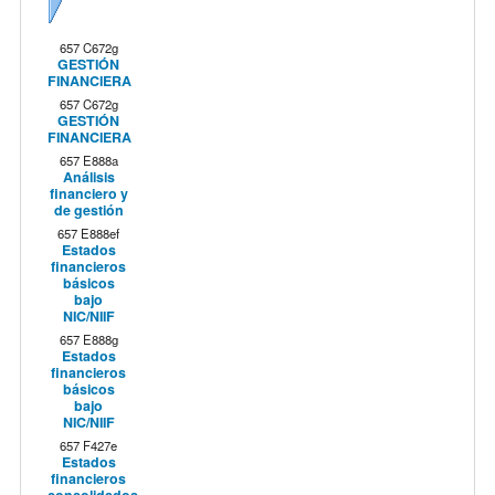
Siguiente
657 C672g
GESTIÓN
FINANCIERA
657 C672g
GESTIÓN
FINANCIERA
657 E888a
Análisis
financiero y
de gestión
657 E888ef
Estados
financieros
básicos
bajo
NIC/NIIF
657 E888g
Estados
financieros
básicos
bajo
NIC/NIIF
657 F427e
Estados
financieros
consolidados