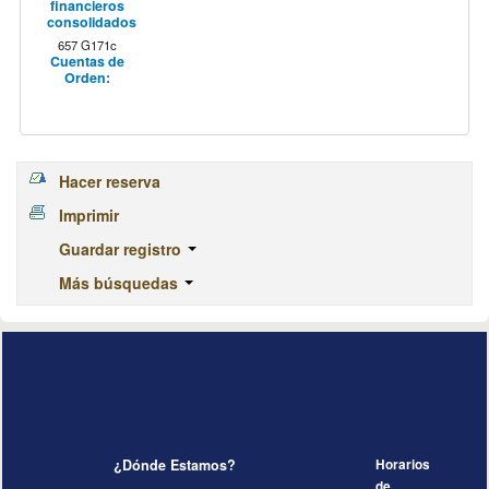
financieros
consolidados
657 G171c
Cuentas de
Orden:
Hacer reserva
Imprimir
Guardar registro
Más búsquedas
¿Dónde Estamos?
Horarios
de