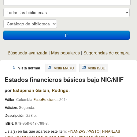
Ir
Búsqueda avanzada
Más populares
Sugerencias de compra
Vista normal
Vista MARC
Vista ISBD
Estados financieros básicos bajo NIC/NIIF
por
Estupiñán Gaitán, Rodrigo
.
Editor:
Colombia
EcoeEdiciones
2014
Edición:
Segunda
.
Descripción:
228 p
.
ISBN:
978-958-648-799-3.
Lista(s) en las que aparece este ítem:
FINANZAS /PASTO
|
FINANZAS