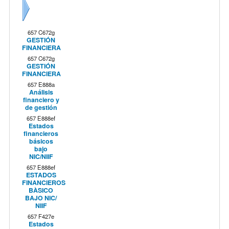
Siguiente
657 C672g
GESTIÓN
FINANCIERA
657 C672g
GESTIÓN
FINANCIERA
657 E888a
Análisis
financiero y
de gestión
657 E888ef
Estados
financieros
básicos
bajo
NIC/NIIF
657 E888ef
ESTADOS
FINANCIEROS
BÀSICO
BAJO NIC/
NIIF
657 F427e
Estados