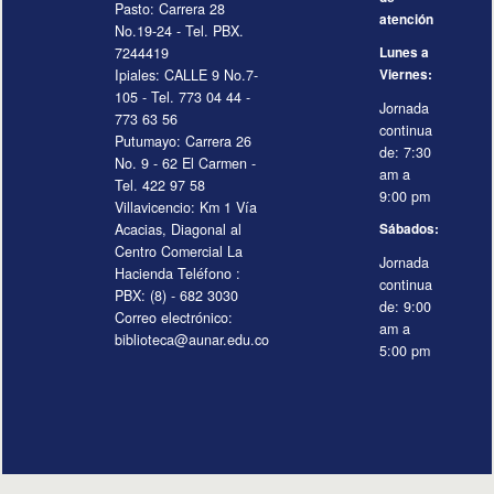
Pasto: Carrera 28
atención
No.19-24 - Tel. PBX.
7244419
Lunes a
Ipiales: CALLE 9 No.7-
Viernes:
105 - Tel. 773 04 44 -
Jornada
773 63 56
continua
Putumayo: Carrera 26
de: 7:30
No. 9 - 62 El Carmen -
am a
Tel. 422 97 58
9:00 pm
Villavicencio: Km 1 Vía
Acacias, Diagonal al
Sábados:
Centro Comercial La
Jornada
Hacienda Teléfono :
continua
PBX: (8) - 682 3030
de: 9:00
Correo electrónico:
am a
biblioteca@aunar.edu.co
5:00 pm