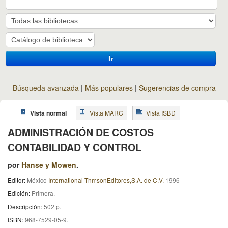
Ir
Búsqueda avanzada
Más populares
Sugerencias de compra
Vista normal
Vista MARC
Vista ISBD
ADMINISTRACIÓN DE COSTOS
CONTABILIDAD Y CONTROL
por
Hanse y Mowen
.
Editor:
México
International ThmsonEditores,S.A. de C.V.
1996
Edición:
Primera
.
Descripción:
502 p
.
ISBN:
968-7529-05-9.