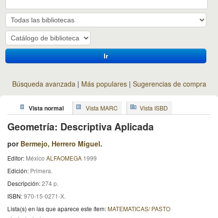
Ir
Búsqueda avanzada
Más populares
Sugerencias de compra
Vista normal
Vista MARC
Vista ISBD
Geometría: Descriptiva Aplicada
por
Bermejo, Herrero Miguel
.
Editor:
México
ALFAOMEGA
1999
Edición:
Primera
.
Descripción:
274 p
.
ISBN:
970-15-0271-X.
Lista(s) en las que aparece este ítem:
MATEMATICAS/ PASTO