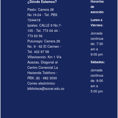
¿Dónde Estamos?
Horarios
de
Pasto: Carrera 28
atención
No.19-24 - Tel. PBX.
7244419
Lunes a
Ipiales: CALLE 9 No.7-
Viernes:
105 - Tel. 773 04 44 -
Jornada
773 63 56
continua
Putumayo: Carrera 26
de: 7:30
No. 9 - 62 El Carmen -
am a
Tel. 422 97 58
9:00 pm
Villavicencio: Km 1 Vía
Acacias, Diagonal al
Sábados:
Centro Comercial La
Jornada
Hacienda Teléfono :
continua
PBX: (8) - 682 3030
de: 9:00
Correo electrónico:
am a
biblioteca@aunar.edu.co
5:00 pm