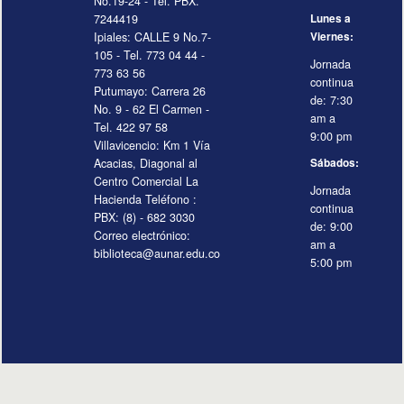
No.19-24 - Tel. PBX.
7244419
Lunes a
Ipiales: CALLE 9 No.7-
Viernes:
105 - Tel. 773 04 44 -
Jornada
773 63 56
continua
Putumayo: Carrera 26
de: 7:30
No. 9 - 62 El Carmen -
am a
Tel. 422 97 58
9:00 pm
Villavicencio: Km 1 Vía
Acacias, Diagonal al
Sábados:
Centro Comercial La
Jornada
Hacienda Teléfono :
continua
PBX: (8) - 682 3030
de: 9:00
Correo electrónico:
am a
biblioteca@aunar.edu.co
5:00 pm