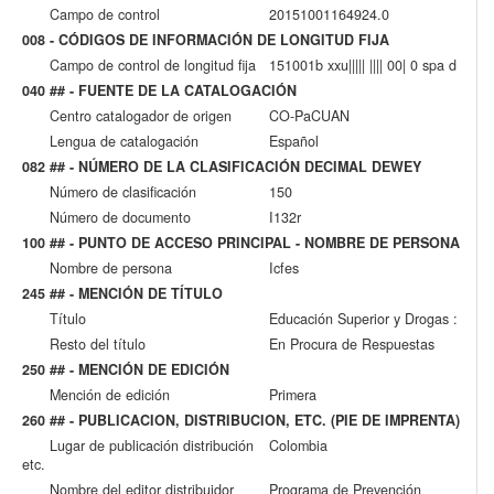
Campo de control
20151001164924.0
008 - CÓDIGOS DE INFORMACIÓN DE LONGITUD FIJA
Campo de control de longitud fija
151001b xxu||||| |||| 00| 0 spa d
040 ## - FUENTE DE LA CATALOGACIÓN
Centro catalogador de origen
CO-PaCUAN
Lengua de catalogación
Español
082 ## - NÚMERO DE LA CLASIFICACIÓN DECIMAL DEWEY
Número de clasificación
150
Número de documento
I132r
100 ## - PUNTO DE ACCESO PRINCIPAL - NOMBRE DE PERSONA
Nombre de persona
Icfes
245 ## - MENCIÓN DE TÍTULO
Título
Educación Superior y Drogas :
Resto del título
En Procura de Respuestas
250 ## - MENCIÓN DE EDICIÓN
Mención de edición
Primera
260 ## - PUBLICACION, DISTRIBUCION, ETC. (PIE DE IMPRENTA)
Lugar de publicación distribución
Colombia
etc.
Nombre del editor distribuidor
Programa de Prevención