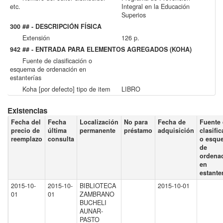
etc.
Integral en la Educación
Superios
300 ## - DESCRIPCIÓN FÍSICA
Extensión
126 p.
942 ## - ENTRADA PARA ELEMENTOS AGREGADOS (KOHA)
Fuente de clasificación o
esquema de ordenación en
estanterías
Koha [por defecto] tipo de item
LIBRO
Existencias
Fecha del
Fecha
Localización
No para
Fecha de
Fuente
precio de
última
permanente
préstamo
adquisición
clasifi
reemplazo
consulta
o esqu
de
ordena
en
estante
2015-10-
2015-10-
BIBLIOTECA
2015-10-01
01
01
ZAMBRANO
BUCHELI
AUNAR-
PASTO