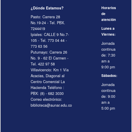
¿Dónde Estamos?
Horarios
de
Pasto: Carrera 28
atención
No.19-24 - Tel. PBX.
7244419
Lunes a
Ipiales: CALLE 9 No.7-
Viernes:
105 - Tel. 773 04 44 -
Jornada
773 63 56
continua
Putumayo: Carrera 26
de: 7:30
No. 9 - 62 El Carmen -
am a
Tel. 422 97 58
9:00 pm
Villavicencio: Km 1 Vía
Acacias, Diagonal al
Sábados:
Centro Comercial La
Jornada
Hacienda Teléfono :
continua
PBX: (8) - 682 3030
de: 9:00
Correo electrónico:
am a
biblioteca@aunar.edu.co
5:00 pm