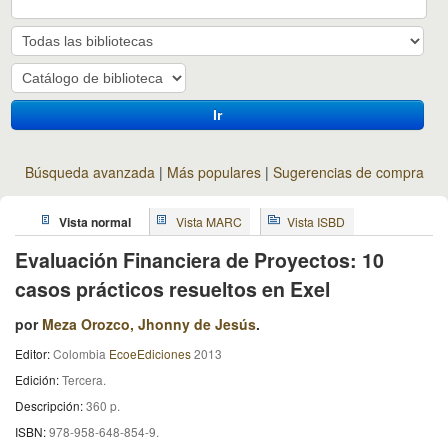
Ir
Búsqueda avanzada
Más populares
Sugerencias de compra
Vista normal
Vista MARC
Vista ISBD
Evaluación Financiera de Proyectos: 10
casos prácticos resueltos en Exel
por
Meza Orozco, Jhonny de Jesús
.
Editor:
Colombia
EcoeEdiciones
2013
Edición:
Tercera
.
Descripción:
360 p
.
ISBN:
978-958-648-854-9.