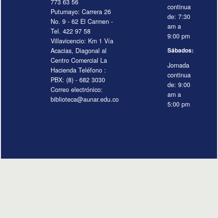
773 63 56
continua
Putumayo: Carrera 26
de: 7:30
No. 9 - 62 El Carmen -
am a
Tel. 422 97 58
9:00 pm
Villavicencio: Km 1 Vía
Acacias, Diagonal al
Sábados:
Centro Comercial La
Jornada
Hacienda Teléfono :
continua
PBX: (8) - 682 3030
de: 9:00
Correo electrónico:
am a
biblioteca@aunar.edu.co
5:00 pm