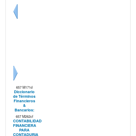
Anteriores
Siguiente
657 M171d
Diccionario
de Términos
Financieros
&
Bancarios:
657 M262cf
CONTABILIDAD
FINANCIERA
PARA
CONTADURIA