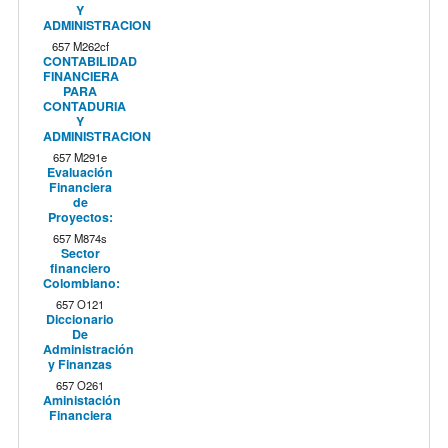
Y
ADMINISTRACION
657 M262cf
CONTABILIDAD
FINANCIERA
PARA
CONTADURIA
Y
ADMINISTRACION
657 M291e
Evaluación
Financiera
de
Proyectos:
657 M874s
Sector
financiero
Colombiano:
657 O121
Diccionario
De
Administración
y Finanzas
657 O261
Aministación
Financiera