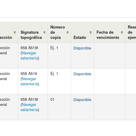
Número
Res
Signatura
de
Fecha de
de
ección
topográfica
copia
Estado
vencimiento
eje
ección
658 A519t
Ej. 1
Disponible
eral
(
Navegar
estantería
)
ección
658 A519
Ej. 1
Disponible
eral
(
Navegar
estantería
)
ección
658 A519t
01
Disponible
eral
(
Navegar
estantería
)