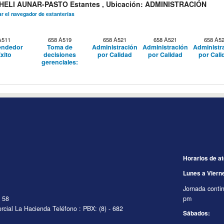
LI AUNAR-PASTO Estantes , Ubicación: ADMINISTRACIÓN
ar el navegador de estanterías
A511
658 A519
658 A521
658 A521
658 A5
endedor
Toma de
Administración
Administración
Administr
Éxito
decisiones
por Calidad
por Calidad
por Cali
gerenciales:
Horarios de a
Lunes a Viern
Jornada conti
7 58
pm
rcial La Hacienda Teléfono : PBX: (8) - 682
Sábados: