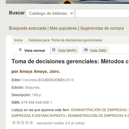
Buscar
Búsqueda avanzada
Más populares
Sugerencias de compra
Inicio
›
Detalles para: Toma de decisiones gerenciales:
Vista normal
Vista MARC
Vista ISBD
Toma de decisiones gerenciales: Métodos cu
por
Amaya Amaya, Jairo
.
Editor:
Colombia
ECOEDICIONES
2010
Edición:
Segunda
.
Descripción:
109 p
.
ISBN:
978-958-648-636-1.
Lista(s) en las que aparece este ítem:
ADMINISTRACIÓN DE EMPRESAS /
EMPRESAS A DISTANCIA/PASTO
|
ADMINISTRACIÓN DE EMPRESAS A D
valoración media: 0.0 (0 votos)