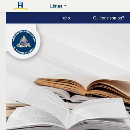
Listas
Biblioteca
Inicio
Quiénes somos?
Zambrano
Bucheli
AUNAR