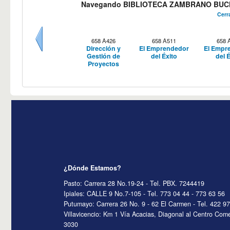
Navegando BIBLIOTECA ZAMBRANO BUCHE
Cerr
658 A426
658 A511
658 
Dirección y
El Emprendedor
El Empr
Anteriores
Gestión de
del Éxito
del 
Proyectos
¿Dónde Estamos?
Pasto: Carrera 28 No.19-24 - Tel. PBX. 7244419
Ipiales: CALLE 9 No.7-105 - Tel. 773 04 44 - 773 63 56
Putumayo: Carrera 26 No. 9 - 62 El Carmen - Tel. 422 9
Villavicencio: Km 1 Vía Acacias, Diagonal al Centro Come
3030