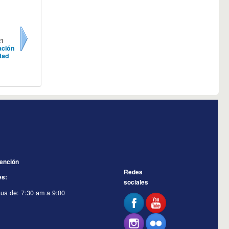
21
ación
Siguiente
dad
tención
Redes
es:
sociales
nua de: 7:30 am a 9:00